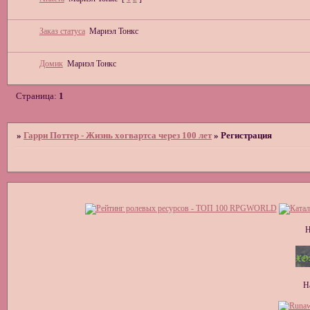
Заказ статуса
Мариэл Тонкс
Домик
Мариэл Тонкс
Страница:
1
»
Гарри Поттер - Жизнь хогвартса через 100 лет
»
Регистрация
Н
Н