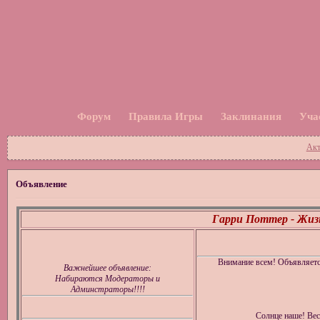
Форум
Правила Игры
Заклинания
Уча
Акт
Объявление
Гарри Поттер - Жизн
Внимание всем! Объявляет
Важнейшее объявление:
Набираются Модераторы и
Админстраторы!!!!
Солнце наше! Вес