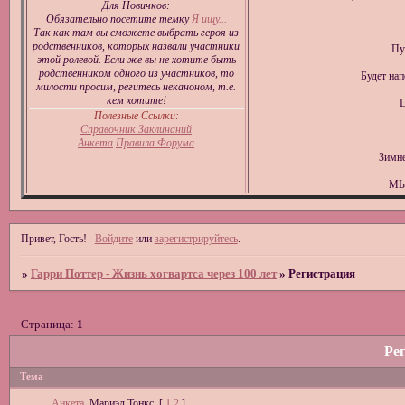
Для Новичков:
Обязательно посетите темку
Я ищу...
Так как там вы сможете выбрать героя из
родственников, которых назвали участники
Пу
этой ролевой. Если же вы не хотите быть
родственником одного из участников, то
Будет на
милости просим, регитесь неканоном, т.е.
кем хотите!
Ц
Полезные Ссылки:
Справочник Заклинаний
Анкета
Правила Форума
Зимне
МЫ
Привет, Гость!
Войдите
или
зарегистрируйтесь
.
»
Гарри Поттер - Жизнь хогвартса через 100 лет
»
Регистрация
Страница:
1
Ре
Тема
Анкета
Мариэл Тонкс
[
1
2
]