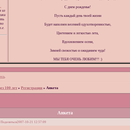
.
С днем рожденья!
я из
ники
Пусть каждый день твоей жизни
ыть
 то
Будет наполнен весенней одухотворенностью,
.е.
Цветением и легкостью лета,
Вдохновением осени,
Зимней свежостью и ожиданием чуда!
МЫ ТЕБЯ ОЧЕНЬ ЛЮБИМ!!! :)
есь
.
ез 100 лет
»
Регистрация
»
Анкета
Анкета
Поделиться
2007-10-21 12:57:09