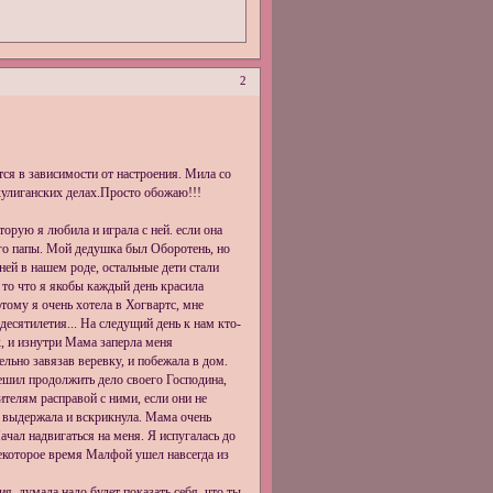
2
ся в зависимости от настроения. Мила со
хулиганских делах.Просто обожаю!!!
орую я любила и играла с ней. если она
его папы. Мой дедушка был Оборотень, но
ей в нашем роде, остальные дети стали
 то что я якобы каждый день красила
тому я очень хотела в Хогвартс, мне
десятилетия... На следущий день к нам кто-
к, и изнутри Мама заперла меня
льно завязав веревку, и побежала в дом.
ешил продолжить дело своего Господина,
телям расправой с ними, если они не
е выдержала и вскрикнула. Мама очень
ачал надвигаться на меня. Я испугалась до
некоторое время Малфой ушел навсегда из
я, думала надо будет показать себя, что ты