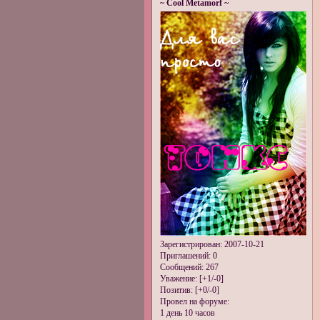
~ Cool Metamorf ~
Зарегистрирован
: 2007-10-21
Приглашений:
0
Сообщений:
267
Уважение:
[+1/-0]
Позитив:
[+0/-0]
Провел на форуме:
1 день 10 часов