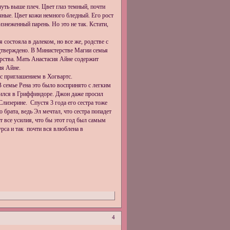
чуть выше плеч. Цвет глаз темный, почти
ичные. Цвет кожи немного бледный. Его рост
изнеженный парень. Но это не так. Кстати,
 состояла в далеком, но все же, родстве с
одтверждено. В Министерстве Магии семья
рства. Мать Анастасия Айне содержит
ия Айне.
с приглашением в Хогвартс.
В семье Рена это было воспринято с легким
учился в Гриффиндоре. Джон даже просил
Слизерине. Спустя 3 года его сестра тоже
 брата, ведь Эл мечтал, что сестра попадет
ет все усилия, что бы этот год был самым
урса и так почти вся влюблена в
4