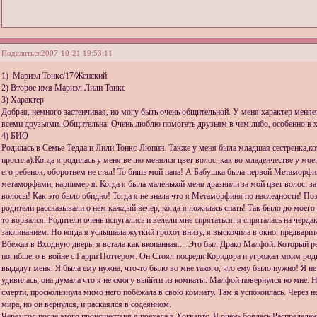
Поделиться
2007-10-21 19:53:11
1) Мариэл Тонкс/17/Женский
2) Второе имя Мариэл Лили Тонкс
3) Характер
Добрая, немного застенчивая, но могу быть очень общительной. У меня характер меняет
всеми друзьями. Общительна. Очень люблю помогать друзьям в чем либо, особенно в 
4) БИО
Родилась в Семье Тедда и Лили Тонкс-Люпин. Также у меня была младшая сестренка,кот
просила).Когда я родилась у меня вечно менялся цвет волос, как во младенчестве у мо
его ребенок, оборотнем не стал! То бишь мой папа! А Бабушка была первой Метаморфин
метаморфами, нарпимер я. Когда я была маленькой меня дразнили за мой цвет волос. за
волосы! Как это было обидно! Тогда я не знала что я Метаморфиня по наследности! Поэ
родители рассказывали о нем каждый вечер, когда я ложилась спать! Так было до моего 
то ворвался. Родители очень испугались и велели мне спрятаться, я спряталась на черда
заклинанием. Но когда я услышала жуткий грохот внизу, я выскочила в окно, предварите
Вбежав в Входную дверь, я встала как вкопанная.... Это был Драко Малфой. Который р
погибшего в войне с Гарри Поттером. Он Стоял посреди Коридора и угрожал моим роди
выдадут меня. Я была ему нужна, что-то было во мне такого, что ему было нужно! Я н
удивилась, она думала что я не смогу выййти из комнаты. Малфой повернулся ко мне. Н
смерти, проскользнула мимо него побежала в свою комнату. Там я успокоилась. Через 
мира, но он вернулся, и раскаялся в содеянном.
Через год после этого происшествия я поехала в Хогвартс. Я очень боялась Распределени