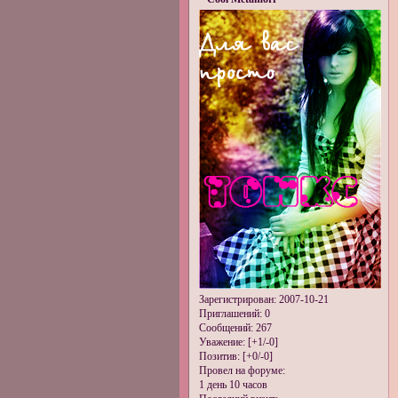
Зарегистрирован
: 2007-10-21
Приглашений:
0
Сообщений:
267
Уважение:
[+1/-0]
Позитив:
[+0/-0]
Провел на форуме:
1 день 10 часов