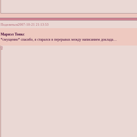
Поделиться
2007-10-21 21:13:53
Мариэл Тонкс
*смущенно* спасибо, я старался в перерывах между написанием доклада....
0