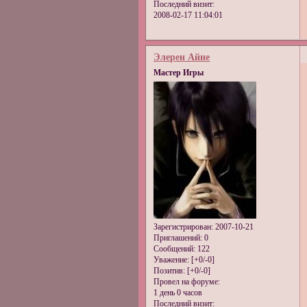
Последний визит:
2008-02-17 11:04:01
Элерен Айне
Мастер Игры
Зарегистрирован
: 2007-10-21
Приглашений:
0
Сообщений:
122
Уважение:
[+0/-0]
Позитив:
[+0/-0]
Провел на форуме:
1 день 0 часов
Последний визит: