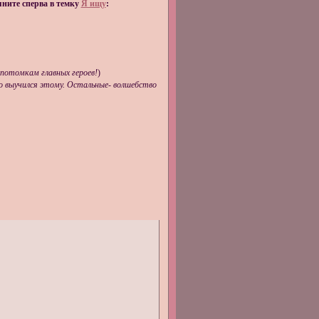
яните сперва в темку
Я ищу
:
 потомкам главных героев!
)
о выучился этому. Остальные- волшебство