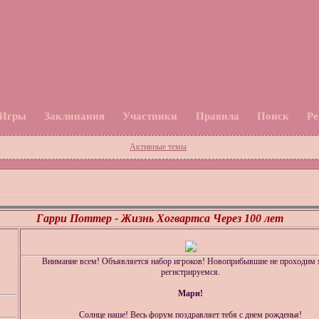
 Игры
Заклинания
Участники
Правила
Поиск
Ре
Активные темы
Гарри Поттер - Жизнь Хогвартса Через 100 лет
Внимание всем! Объявляется набор игроков! Новоприбывшие не проходим 
регистрируемся.
Мари!
Солнце наше! Весь форум поздравляет тебя с днем рожденья!