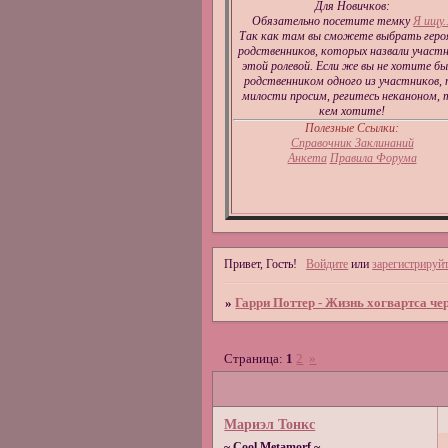
Для Новичков:
Обязательно посетите темку
Я ищу..
Так как там вы сможете выбрать геро
родственников, которых назвали участ
этой ролевой. Если же вы не хотите б
родственником одного из участников,
милости просим, регитесь неканоном, т
кем хотите!
Полезные Ссылки:
Справочник Заклинаний
Анкета
Правила Форума
Привет, Гость!
Войдите
или
зарегистрируйт
»
Гарри Поттер - Жизнь хогвартса чер
Страница:
1
2
»
Мариэл Тонкс
~ Cool Metamorf ~