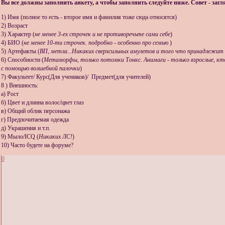
Вы все должны заполнить анкету, а чтобы заполнить следуйте ниже. Совет - загл
1) Имя (полное то есть - второе имя и фамилия тоже сюда относятся)
2) Возраст
3) Характер (
не менее 3-ех строчек и не противоречьте сами себе
)
4) БИО (
не менее 10-ти строчек. подробно - особенно про семью
)
5) Артефакты (
ВП, метла...Никаких сверхсильных амулетов и того что принадлежит
6) Способности (
Метаморфы, только потомки Тонкс. Анимаги - только взрослые, кт
с помощью волшебной палочки
)
7) Факультет/ Курс(Для учеников)/ Предмет(для учителей)
8 ) Внешность:
а) Рост
б) Цвет и длинна волос/цвет глаз
в) Общий облик персонажа
г) Предпочитаемая одежда
д) Украшения и т.п.
9) Мыло/ICQ (
Никаких ЛС!
)
10) Часто будете на форуме?
0