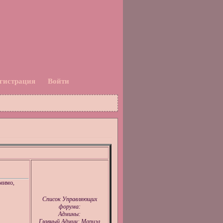
гистрация
Войти
мимо,
Список Управляющих
форума:
Админы:
Главный Админ: Мариэл