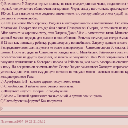
6) Внешность: У Элерена черные волосы, на глаза спадает длинная челка, сзади волосы 
черный, что делает его облик очень загадочным. Черты лица у него тонкие, аристократ
185 см. При взгляде на него создается впечатление, что это хрупкий (он очень худой) и 
девушки его очень любят.
7) БИО (не менее 10-ти строчек): Родился в чистокровной семье волшебников. Его семья
Малфоями. Говорят, что его дед был в числе Пожирателей Смерти, но это ничем не п
Айне состоит на хорошем счету, отец Элерена Джон Айне – заместитель главы Министе
модный магазин одежды для маглов и волшебников. Есть так же младшая сестра Амал
В 12 лет, как и всякому ребенку, родившемуся у волшебников, Элерену пришло письмо 
Распределительная шляпа думала не долго и выкрикнула – Слизерин спустя 30 секунд. 
шоком. После его деда, на Слизерин не попадал никто. Мать была с Рейвенкло а отец 
перевести сына на другой факультет, но ничего не получилось. Да и Рену понравилось в 
получила приглашение в Хогвартс и попала на Рейвенкло, чем очень расстроила старшего
к нему. Но все равно он ее очень любит. Сейчас Эл уже заканчивает Хогвартс и прилага
успешным для него, хотя ему до цели осталось не так уж и много – женская половина к
холоднокровного Рена.
5) Артефакты: ВП - красное дерево, чешуя змеи, метла
6) Способности: В тайне от всех учиться анимагии.
7) Факультет и курс: Слизерин. 7 год обучения.
8) Мыло – Главный админ знает связь со мной, а другим это не нужно.
9) Часто будете на форуме? Как получится
0
Поделиться
2007-10-21 21:09:12