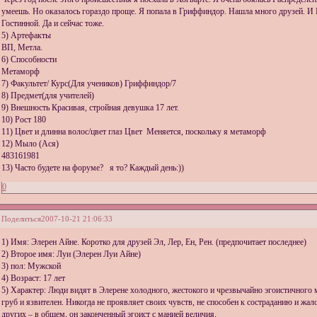
умеешь. Но оказалось гораздо проще. Я попала в Гриффиндор. Нашла много друзей. И 
Гостинной. Да и сейчас тоже.
5) Артефакты
ВП, Метла.
6) Способности
Метаморф
7) Факультет/ Курс(Для учеников) Гриффиндор/7
8) Предмет(для учителей)
9) Внешность Красивая, стройная девушка 17 лет.
10) Рост 180
11) Цвет и длинна волос/цвет глаз Цвет Меняется, поскольку я метаморф
12) Мыло (Ася)
483161981
13) Часто будете на форуме? я то? Каждый день:))
0
Поделиться
2007-10-21 21:06:33
1) Имя: Элерен Айне. Коротко для друзей Эл, Лер, Ен, Рен. (предпочитает последнее)
2) Второе имя: Луи (Элерен Луи Айне)
3) пол: Мужской
4) Возраст: 17 лет
5) Характер: Люди видят в Элерене холодного, жестокого и чрезвычайно эгоистичного 
груб и язвителен. Никогда не проявляет своих чувств, не способен к состраданию и жал
других – в общем, он законченный эгоист с манией величия.