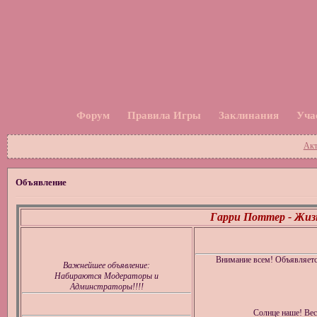
Форум
Правила Игры
Заклинания
Уча
Акт
Объявление
Гарри Поттер - Жизн
Внимание всем! Объявляет
Важнейшее объявление:
Набираются Модераторы и
Админстраторы!!!!
Солнце наше! Вес