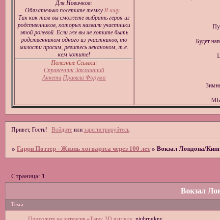
Для Новичков:
Обязательно посетите темку
Я ищу...
Так как там вы сможете выбрать героя из
родственников, которых назвали участники
Пу
этой ролевой. Если же вы не хотите быть
родственником одного из участников, то
Будет на
милости просим, регитесь неканоном, т.е.
кем хотите!
Ц
Полезные Ссылки:
Справочник Заклинаний
Анкета
Правила Форума
Зимне
МЫ
Привет, Гость!
Войдите
или
зарегистрируйтесь
.
»
Гарри Поттер - Жизнь хогвартса через 100 лет
»
Вокзал Лондона/Кинг
Страница:
1
Вокзал Ло
Тема
Приходите на интенсив «Таро: 3D взгляд»
njuhrngkny