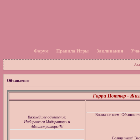
Форум
Правила Игры
Заклинания
Уча
Акт
Объявление
Гарри Поттер - Жизн
Внимание всем! Объявляет
Важнейшее объявление:
Набираются Модераторы и
Админстраторы!!!!
Солнце наше! Вес