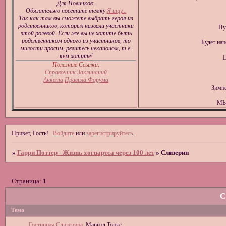
Для Новичков:
Обязательно посетите темку
Я ищу...
Так как там вы сможете выбрать героя из
родственников, которых назвали участники
Пу
этой ролевой. Если же вы не хотите быть
родственником одного из участников, то
Будет на
милости просим, регитесь неканоном, т.е.
кем хотите!
Ц
Полезные Ссылки:
Справочник Заклинаний
Анкета
Правила Форума
Зимне
МЫ
Привет, Гость!
Войдите
или
зарегистрируйтесь
.
»
Гарри Поттер - Жизнь хогвартса через 100 лет
»
Слизерин
Страница:
1
С
Тема
Гостинная Слизерина
Мариэл Тонкс