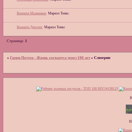
Комната Мальчиков
Мариэл Тонкс
Комната Девочек
Мариэл Тонкс
Страница:
1
»
Гарри Поттер - Жизнь хогвартса через 100 лет
»
Слизерин
Н
Н